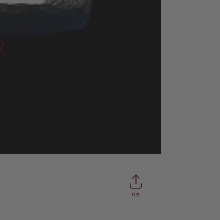
R
DEL
Del
Tweet
Pin
på
på
på
Facebook
Twitter
Pintere