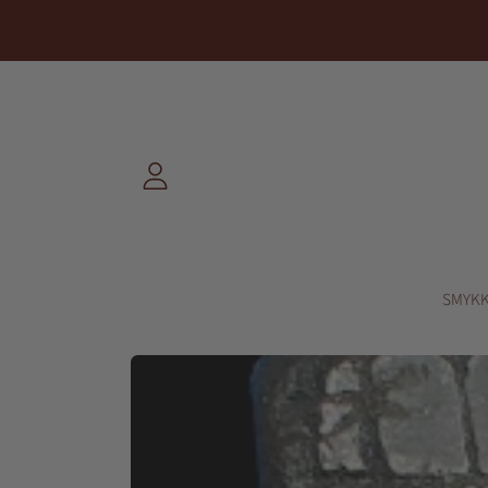
FORTSÆT TIL INDHOLD
LOG
IND
SMYK