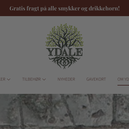
Gratis fragt på alle smykker og drikkehorn!
KER
TILBEHØR
NYHEDER
GAVEKORT
OM Y