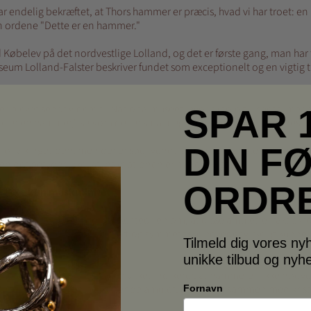
 har endelig bekræftet, at Thors hammer er præcis, hvad vi har troet
 ordene "Dette er en hammer."
d Købelev på det nordvestlige Lolland, og det er første gang, man ha
m Lolland-Falster beskriver fundet som exceptionelt og en vigtig til
 blevet sendt videre til Nationalmuseet, hvor runolog Lisbeth Imer ha
SPAR 
Dette er en hammer," selvom der er små uregelmæssigheder i runernes u
DIN F
 for vikingetiden, men der er spejlvendt s-rune og manglende vokal i
en det betyder ikke, at inskriptionen er mindre vigtig.
ORDRE
 ikke kun maskulinitet
erstreger, at fundet styrker teorien om, at disse amuletter faktisk for
orvidt amuletternes korte skaft og symmetriske hoveder virkelig kun
Tilmeld dig vores ny
unikke tilbud og nyh
ere fundet i kvindegrave, hvilket indikerer, at hammeren ikke nødven
ve fungeret som en beskyttende amulet, ofte båret sammen med kristn
Fornavn