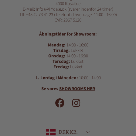
4000 Roskilde
E-Mail: Info (@) Ydale.dk (svarer indenfor 24 timer)
Tlf: +45 42 73 41 23 (Telefontid hverdage -11:00 - 16:00)
CVR: 2967 5120
.
Åbningstider for Showroom:
Mandag:
14:00 - 16:00
Tirsdag:
Lukket
Onsdag:
14:00 - 16:00
Torsdag:
Lukket
Fredag:
Lukket
1. Lørdag i Måneden:
10:00 - 14:00
Se vores
SHOWROOMS HER
FACEBOOK
INSTAGRAM
Land/region
DKK KR.