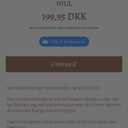
HJUL
199,95 DKK
Almindelig
pris
MOMS INKLUDERET. FRAGT BEREGNES VED KASSEN.
Tilføj til Ønskeskyen
UDSOLGT
Sort drømmefanger med sorte fjer og hele 10 hjul!
Denne drømmefanger er nok den drømmefanger, vi har, der
har flest hjul, og med tophjulets diameter på 16cm er dette en
af vores mest fyldige drømmefangere.
Drømmefangeren kræver plads, men vil bestemt også være
dekorativ!