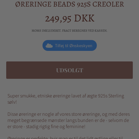
ØRERINGE BEADS 925S CREOLER
249,95 DKK
Almindelig
pris
MOMS INKLUDERET. FRAGT BEREGNES VED KASSEN.
Tilføj til Ønskeskyen
UDSOLGT
Super smukke, etniske øreringe lavet af ægte 925s Sterling
sølv!
Disse øreringe er nogle af vores store øreringe, og med deres
meget begrænsede mønster langs bunden er de - selvom de
er store - stadig rigtig fine og feminine!
Øreringe er perfekte, hvis man er til det lidt østlige eller til