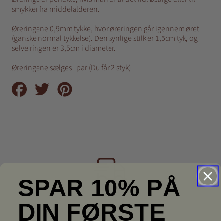
smykker fra middelalderen.
Øreringene 0,9mm tykke, hvor øreringen går igennem øret
(ganske normal tykkelse). Den synlige stilk er 1,5cm tyk, og
selve ringen er 3,5cm i diameter.
Øreringene sælges i par (Du får 2 styk)
Del
Tweet
Pin
på
på
på
Facebook
Twitter
Pinterest
SPAR 10% PÅ
HURTIG LEVERING
Vi sender næsten hver dag, og 95% af
DIN FØRSTE
vores pakker er fremme indenfor 2
dage.