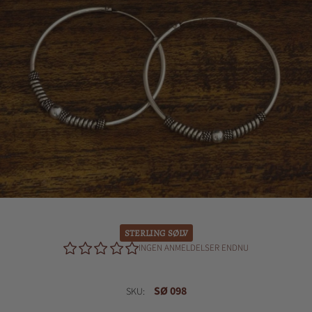
STERLING SØLV
INGEN ANMELDELSER ENDNU
SØ 098
SKU: